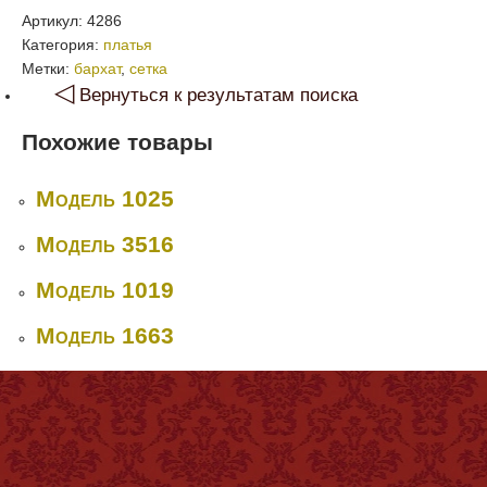
Артикул:
4286
Категория:
платья
Метки:
бархат
,
сетка
◁
Вернуться к результатам поиска
Похожие товары
Модель 1025
Модель 3516
Модель 1019
Модель 1663