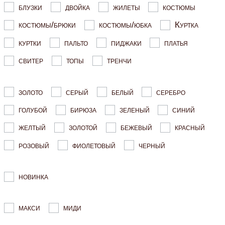
блузки
двойка
жилеты
костюмы
костюмы/брюки
костюмы/юбка
Куртка
куртки
пальто
пиджаки
платья
свитер
топы
тренчи
золото
серый
белый
серебро
голубой
бирюза
зеленый
синий
желтый
золотой
бежевый
красный
розовый
фиолетовый
черный
новинка
макси
миди